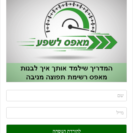
If
you
are
human,
leave
this