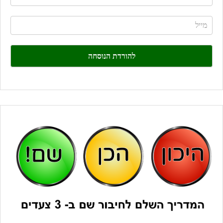
you
are
human,
leave
this
field
blank.