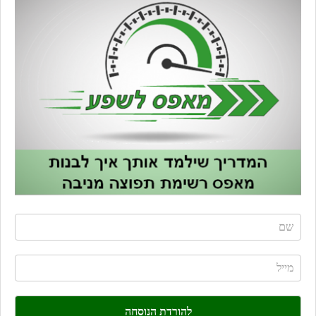
If
you
are
human,
leave
this