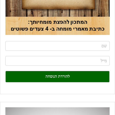
If
you
are
human,
leave
this
field
blank.