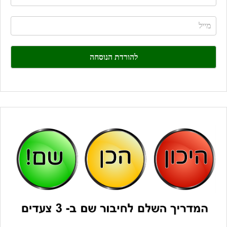
you
are
human,
leave
this
field
blank.