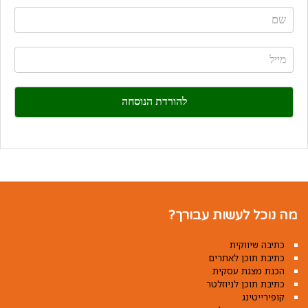
If
you
are
human,
leave
this
field
blank.
מה נוכל לעשות עבורך?
כתיבה שיווקית
כתיבת תוכן לאתרים
הכנת מצגת עסקית
כתיבת תוכן לניוזלטר
קופירייטינג