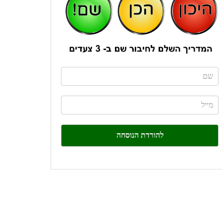
If
you
are
human,
leave
this
field
blank.