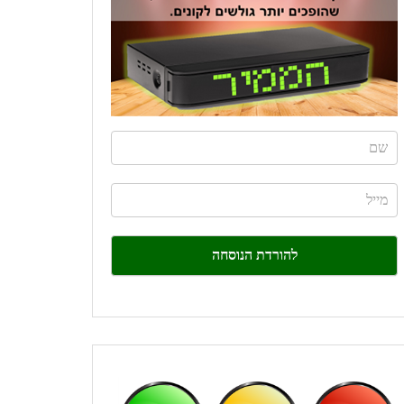
If
you
are
human,
leave
this
field
blank.