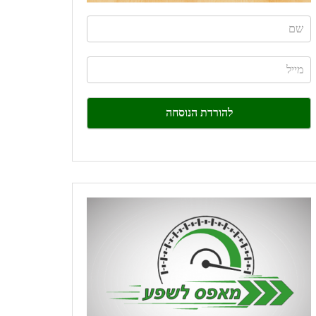
If
you
are
human,
leave
this
field
blank.