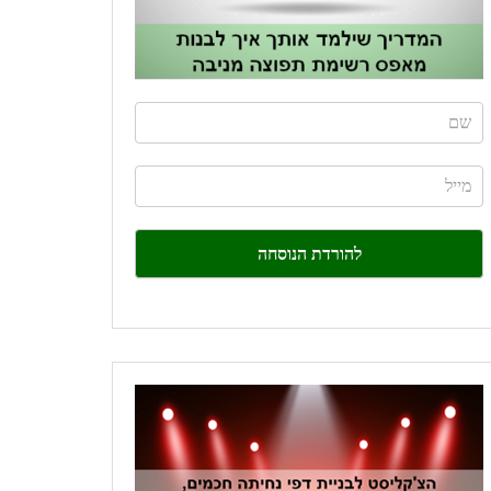
If
you
are
human,
leave
this
field
blank.