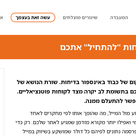
המעבדה
שיגורים מוצלחים
עשה זאת בעצמך
או
ות "להתחיל" אתכם
ם של כבוד באינספור בדיחות. שורת הנושא של
ם בתשומת לב יקרה מצד לקוחות פוטנציאליים.
אפשר להתעלם ממנה.
 מבלה בממוצע 11 שעות בשבוע מול המייל, מה שהופך אותו לפי מחקרים לאחד
מי ואפילו יותר מקורא מזדמן שמגיע לאתר שלכם. רק כדי
ר את העין, חברת המחקר Magill research פרסמה נתונים לפיהם כל דולר שמושקע בשיווק במייל