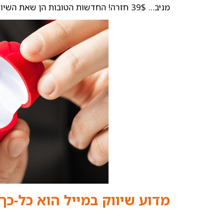
מניב… 39$ חזרה! החדשות הטובות הן שאת השיווק במייל באמצעות ניוזלטר, אפשר לבצע לגמרי לבד.
מדוע שיווק במייל הוא כל-כך