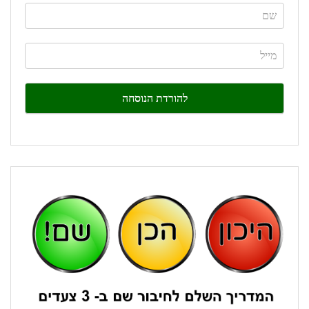
If
you
are
human,
leave
this
field
blank.