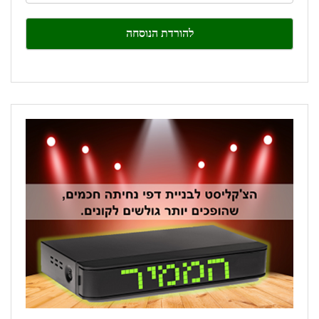
leave
this
field
blank.