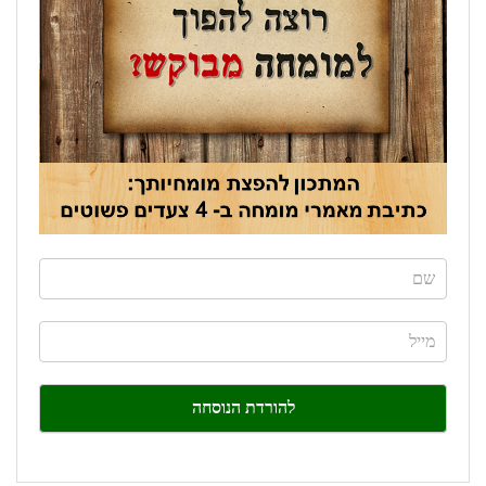
If
you
are
human,
leave
this
field
blank.