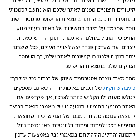
שנלקחים בחשבון באלגוריתם של גוגל. למשל, ככל שיותר
קישורים חיצוניים מפנים לאתר שלכם הוא נחשב לסמכותי
בתחומו וידורג גבוה יותר בתוצאות החיפוש. פרמטר חשוב
נוסף שמלמד על מידת החשיבות של האתר בעיני מנוע
החיפוש המוביל בעולם הוא כמות התוכן החדש שאנחנו
יוצרים. עד שעדכון פנדה יצא לאוויר העולם, ככל שיצרנו
יותר תוכן ושילבנו בו קישורים לאתר שלנו, כך השתפר
המיקום שלנו בתוצאות החיפוש.
מהר מאוד נוצרה אסטרטגית שיווק של "כתוב ככל יכולתך" –
כתיבה שיווקית
של תכנים באיכות ירודה שאינם מספקים
לגולש מענה ולו הקלוש ביותר לצרכיו, אך מקדמים את
האתר במנועי החיפוש. תופעה זו של מאמרי ספאם הביאה
לתוצאה עגומה מנקודת מבטו של הגולש, כיוון שתוצאות
החיפוש הפכו לפחות ופחות רלוונטיות. כאן נכנסה גוגל
לתמונה והחליטה להילחם במאמרי זבל באמצעות עדכון