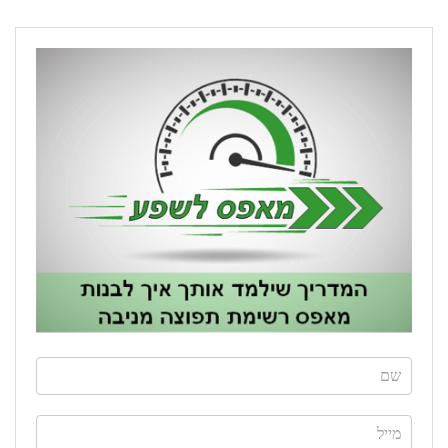
If
you
are
human,