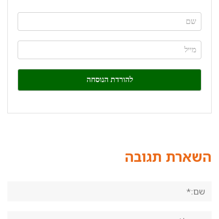
If
you
are
human,
leave
this
field
blank.
השארת תגובה
שם:*
אימייל*