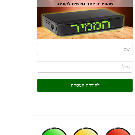
If
you
are
human,
leave
this
field
blank.