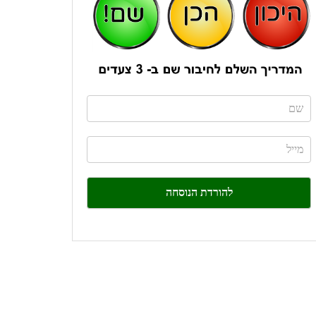
If
you
are
human,
leave
this
field
blank.