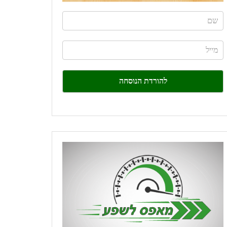
If
you
are
human,
leave
this
field
blank.