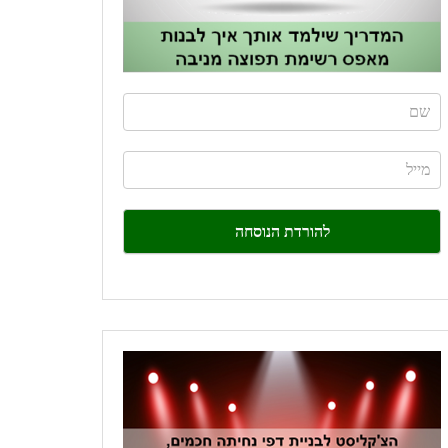
If
you
are
human,
leave
this
field
blank.