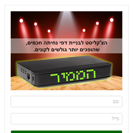
If
you
are
human,
leave