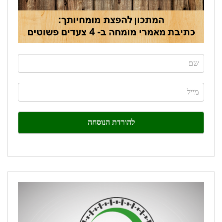
If
you
are
human,
leave
this
field
blank.