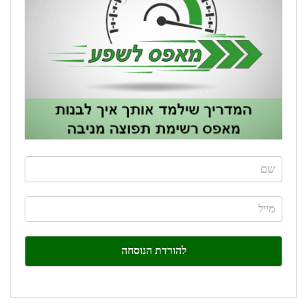
If
you
are
human,
leave
this
field
blank.