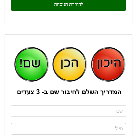
this
field
blank.
If
you
are
human,