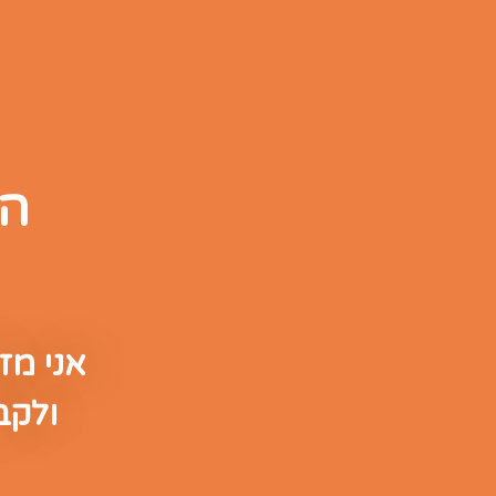
הר
אני מז
ולקב