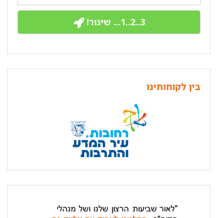
3..2..1... שיגור!
בין לקוחותינו