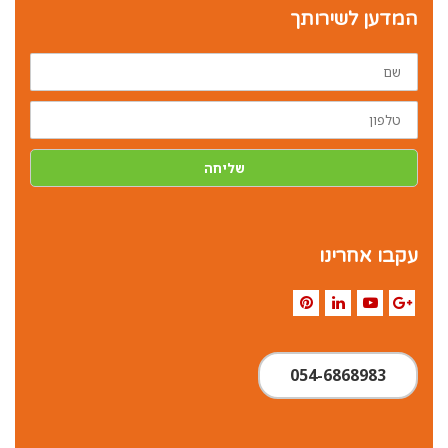
המדען לשירותך
שם
טלפון
שליחה
עקבו אחרינו
Pinterest
LinkedIn
YouTube
Google+
054-6868983