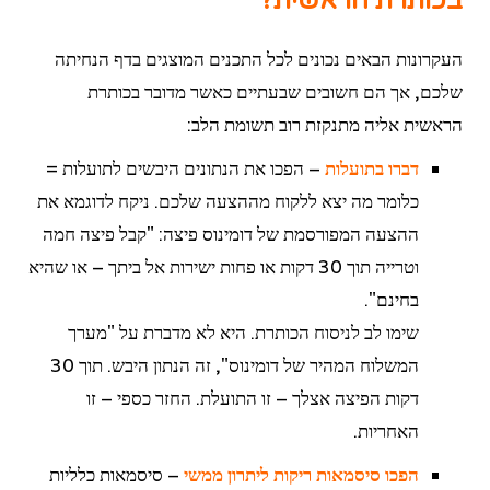
בכותרת הראשית?
העקרונות הבאים נכונים לכל התכנים המוצגים בדף הנחיתה
שלכם, אך הם חשובים שבעתיים כאשר מדובר בכותרת
הראשית אליה מתנקזת רוב תשומת הלב:
דברו בתועלות
– הפכו את הנתונים היבשים לתועלות =
כלומר מה יצא ללקוח מההצעה שלכם. ניקח לדוגמא את
ההצעה המפורסמת של דומינוס פיצה: "קבל פיצה חמה
וטרייה תוך 30 דקות או פחות ישירות אל ביתך – או שהיא
בחינם".
שימו לב לניסוח הכותרת. היא לא מדברת על "מערך
המשלוח המהיר של דומינוס", זה הנתון היבש. תוך 30
דקות הפיצה אצלך – זו התועלת. החזר כספי – זו
האחריות.
הפכו סיסמאות ריקות ליתרון ממשי
– סיסמאות כלליות